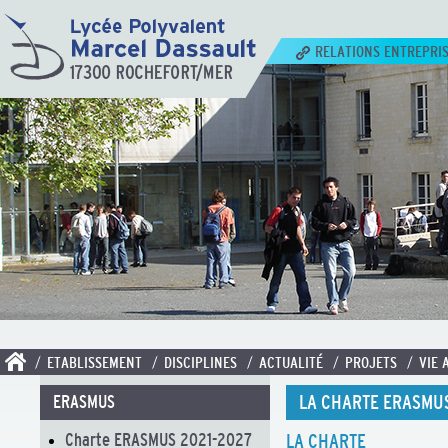
RELATIONS ENTREPRI
/ ETABLISSEMENT
/ DISCIPLINES
/ ACTUALITÉ
/ PROJETS
/ VIE 
LA CHARTE ERASMU
ERASMUS
Charte ERASMUS 2021-2027
LA CHARTE