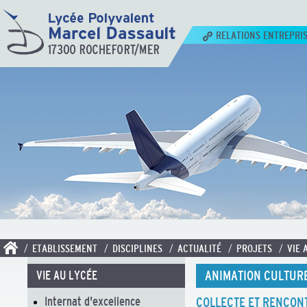
RELATIONS ENTREPRI
/ ETABLISSEMENT
/ DISCIPLINES
/ ACTUALITÉ
/ PROJETS
/ VIE 
ANIMATION CULTUR
VIE AU LYCÉE
Internat d'excellence
COLLECTE ET RENCONT