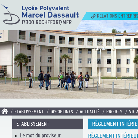
RELATIONS ENTREPRI
/ ETABLISSEMENT
/ DISCIPLINES
/ ACTUALITÉ
/ PROJETS
/ VIE 
RÈGLEMENT INTÉRI
ETABLISSEMENT
Le mot du proviseur
RÈGLEMENT INTÉRIEU